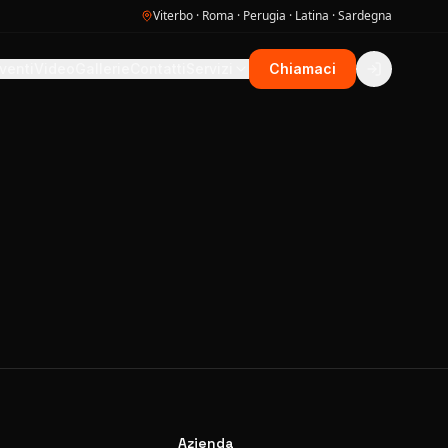
Viterbo · Roma · Perugia · Latina · Sardegna
venti
Video
Gallerie
Contatti
Servizi
Chiamaci
Azienda